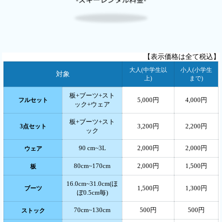
【表示価格は全て税込】
大人(中学生以
小人(小学生
対象
上)
まで)
板+ブーツ+スト
5,000円
4,000円
フルセット
ック+ウェア
板+ブーツ+スト
3,200円
2,200円
3点セット
ック
90 cm~3L
2,000円
2,000円
ウェア
80cm~170cm
2,000円
1,500円
板
16.0cm~31.0cm(ほ
1,500円
1,300円
ブーツ
ぼ0.5cm毎)
70cm~130cm
500円
500円
ストック