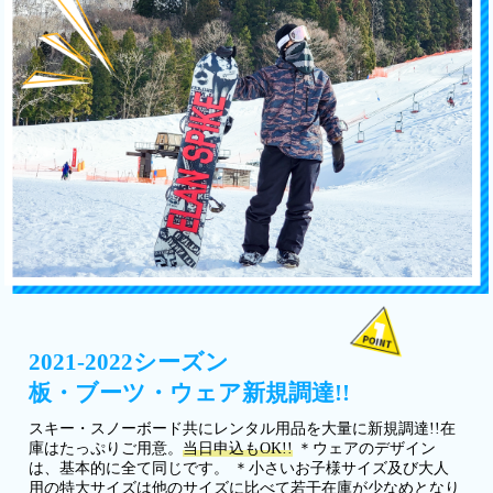
2021-2022シーズン
板・ブーツ・ウェア新規調達!!
スキー・スノーボード共にレンタル用品を大量に新規調達!!在
庫はたっぷりご用意。
当日申込もOK!!
＊ウェアのデザイン
は、基本的に全て同じです。 ＊小さいお子様サイズ及び大人
用の特大サイズは他のサイズに比べて若干在庫が少なめとなり