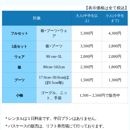
【表示価格は全て税込】
大人(中学生以
小人(小学生
対象
上)
まで)
板+ブーツ+ウェ
5,300円
4,300円
フルセット
ア
板+ブーツ
3,500円
2,800円
2点セット
90 cm~3L
2,000円
2,000円
ウェア
80cm~162cm
2,300円
1,800円
板
17.0cm~30.0cm(ほ
1,500円
1,300円
ブーツ
ぼ0.5cm毎)
ゴーグル、ニッ
1,500～2,500円で販売中
小物
ト、手袋
＊レンタルは１日料金です。半日プランはありません。
＊パスケースの販売は、リフト券売場にて行っております。