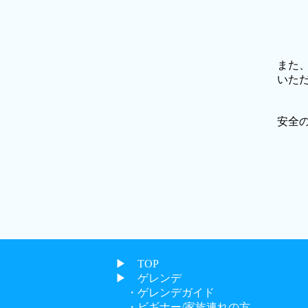
また
いた
安全
▶︎ TOP
▶︎ ゲレンデ
・ゲレンデガイド
・ビギナー/家族連れの方