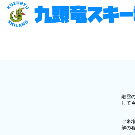
融雪
して
ご来
解の