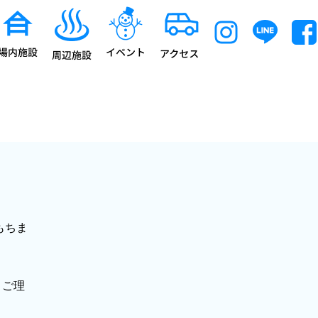
もちま
、ご理