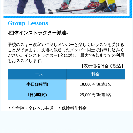
Group Lessons
-団体インストラクター派遣-
学校のスキー教室や仲良しメンバーと楽しくレッスンを受ける
ことができます。技術の似通ったメンバー同士でお申し込みく
ださい。インストラクター1名に対し、最大で6名まででの利用
をおススメします。
【表示価格は全て税込】
コース
料金
半日(2時間)
18,000円/派遣1名
1日(4時間)
25,000円/派遣1名
＊全年齢・全レベル共通 ＊保険料別料金