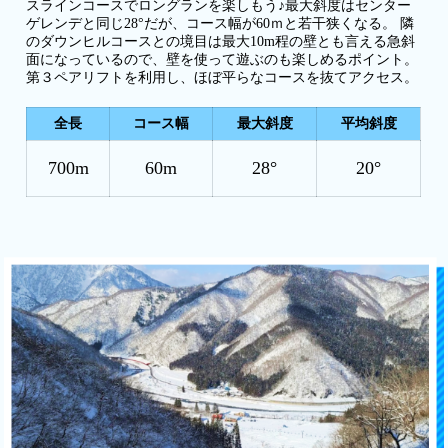
スラインコースでロングランを楽しもう♪最大斜度はセンター
ゲレンデと同じ28°だが、コース幅が60ｍと若干狭くなる。 隣
のダウンヒルコースとの境目は最大10m程の壁とも言える急斜
面になっているので、壁を使って遊ぶのも楽しめるポイント。
第３ペアリフトを利用し、ほぼ平らなコースを抜てアクセス。
全長
コース幅
最大斜度
平均斜度
700m
60m
28°
20°