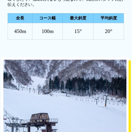
伝えください。
全長
コース幅
最大斜度
平均斜度
450m
100m
15°
20°