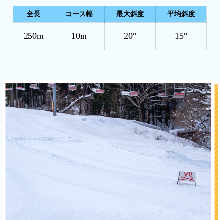
全長
コース幅
最大斜度
平均斜度
250m
10m
20°
15°