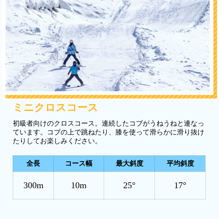
ミニクロスコース
初級者向けのクロスコース。連続したコブがうねうねと連なっ
ています。コブの上で跳ねたり、膝を使って滑らかに滑り抜け
たりしてお楽しみください。
全長
コース幅
最大斜度
平均斜度
300m
10m
25°
17°