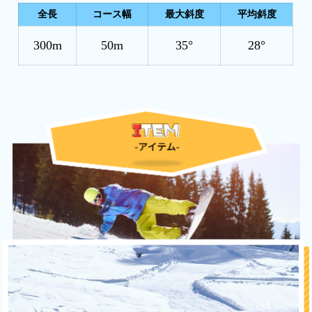
全長
コース幅
最大斜度
平均斜度
300m
50m
35°
28°