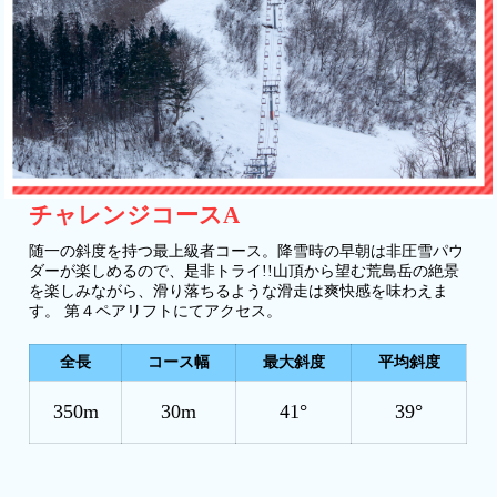
チャレンジコースA
随一の斜度を持つ最上級者コース。降雪時の早朝は非圧雪パウ
ダーが楽しめるので、是非トライ!!山頂から望む荒島岳の絶景
を楽しみながら、滑り落ちるような滑走は爽快感を味わえま
す。 第４ペアリフトにてアクセス。
全長
コース幅
最大斜度
平均斜度
350m
30m
41°
39°