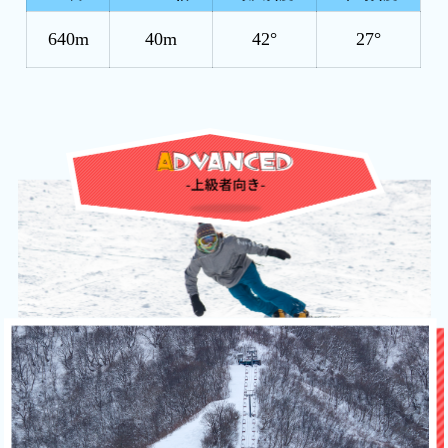
640m
40m
42°
27°